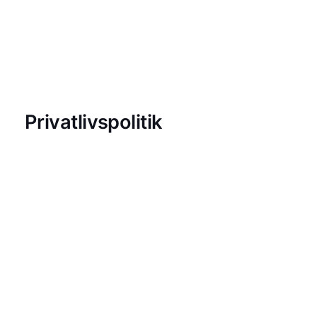
Spring
til
DIGITAL
indhold
UAFHÆNGIGHED
Privatlivspolitik